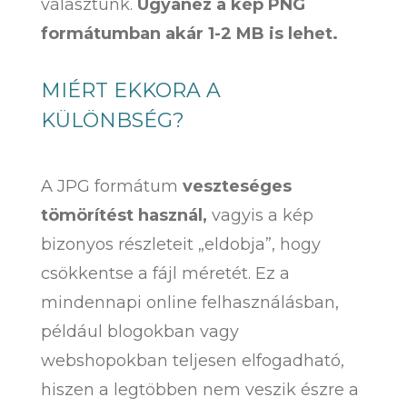
választunk.
Ugyanez a kép PNG
formátumban akár 1-2 MB is lehet.
MIÉRT EKKORA A
KÜLÖNBSÉG?
A JPG formátum
veszteséges
tömörítést használ,
vagyis a kép
bizonyos részleteit „eldobja”, hogy
csökkentse a fájl méretét. Ez a
mindennapi online felhasználásban,
például blogokban vagy
webshopokban teljesen elfogadható,
hiszen a legtöbben nem veszik észre a