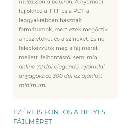
mutasson a papíron.
A nyomdai
fájlokhoz a TIFF és a PDF a
leggyakrabban használt
formátumok, mert ezek megőrzik
a részleteket és a színeket. És ne
feledkezzünk meg a fájlméret
mellett felbontásról sem:
míg
online 72 dpi elegendő, nyomdai
anyagokhoz 300 dpi az ajánlott
minimum.
EZÉRT IS FONTOS A HELYES
FÁJLMÉRET