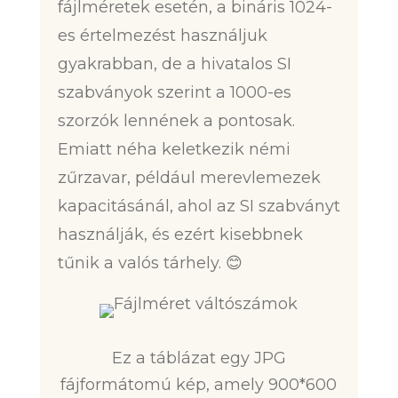
fájlméretek esetén, a bináris 1024-
es értelmezést használjuk
gyakrabban, de a hivatalos SI
szabványok szerint a 1000-es
szorzók lennének a pontosak.
Emiatt néha keletkezik némi
zűrzavar, például merevlemezek
kapacitásánál, ahol az SI szabványt
használják, és ezért kisebbnek
tűnik a valós tárhely. 😊
Ez a táblázat egy JPG
fájformátomú kép, amely 900*600