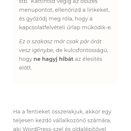
stb. Kattintsd végig az összes
menüpontot, ellenőrizd a linkeket,
és győződj meg róla, hogy a
kapcsolatfelvételi űrlap működik-e.
Ez a szakasz már csak pár órát
vesz igénybe,
de kulcsfontosságú,
hogy
ne hagyj hibát
az élesítés
előtt.
Ha a fentieket összerakjuk, akkor egy
teljesen kezdő vállalkozónő számára,
aki WordPress-szel és oldalépítővel