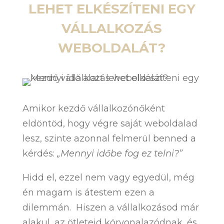
LEHET ELKÉSZÍTENI EGY
VÁLLALKOZÁS
WEBOLDALÁT?
Amikor kezdő vállalkozónőként
eldöntöd, hogy végre saját weboldalad
lesz, szinte azonnal felmerül benned a
kérdés:
„Mennyi időbe fog ez telni?”
Hidd el, ezzel nem vagy egyedül, még
én magam is átestem ezen a
dilemmán. Hiszen a vállalkozásod már
alakul, az ötleteid körvonalazódnak, és