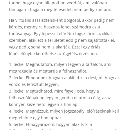
tudod, hogy olyan állapotban vedd át, ami valóban
támogatni fogja a megítélésedet, nem pedig rontani.
Ha virtuális asszisztensként dolgozol, akkor pedig nem
kérdés, mennyire hasznos lehet számodra ez a
tudásanyag. Egy lépéssel előrébb fogsz járni, azokkal
szemben, akik ezt a területet eddig nem sajátították el,
vagy pedig soha nem is akarják. Ezzel egy óriási
lépéselőnybe kerülhetsz az ügyfélszerzésben.
1. lecke: Megmutatom, milyen legyen a tartalom, ami
megragadja és megtartja a felhasználót.
2. lecke: Elmondom, hogyan alakítsd ki a designt, hogy az
vonzó és letisztult legyen.
3. lecke: Megtudhatod, mire figyelj oda, hogy a
felhasználónak ne legyen gondja eljutni a célig, azaz
könnyen kezelhető legyen a honlap.
4. lecke: Megnézzük, milyen jogszabályi előírásoknak kell
megfelelnie egy honlapnak.
5. lecke: Elmagyarázom, hogyan alakíts ki a