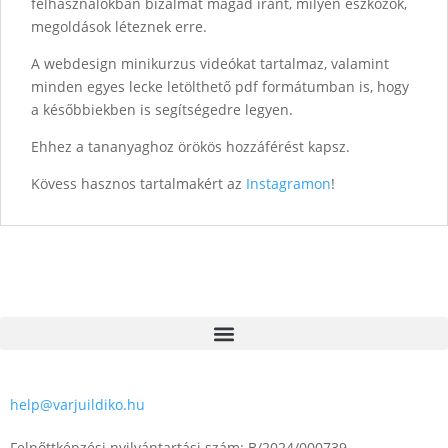
felhasználókban bizalmat magad iránt, milyen eszközök,
megoldások léteznek erre.
A webdesign minikurzus videókat tartalmaz, valamint
minden egyes lecke letölthető pdf formátumban is, hogy
a későbbiekben is segítségedre legyen.
Ehhez a tananyaghoz örökös hozzáférést kapsz.
Kövess hasznos tartalmakért az
Instagramon
!
help@varjuildiko.hu
Felnőttképzési nyilvántartási szám: B/2024/000739