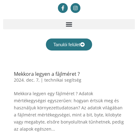
Tanulói felület
Mekkora legyen a fájlméret ?
2024. dec. 7,
|
technikai segítség
Mekkora legyen egy fájlméret ? Adatok
mértékegységei egyszerűen: hogyan értsük meg és
használjuk környezettudatosan? Az adatok világában
a fájlméret mértékegységei, mint a bit, byte, kilobyte
vagy megabyte, elsőre bonyolultnak tűnhetnek, pedig
az alapok egészen...