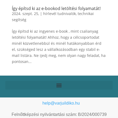
Így építsd ki az e-bookod letöltési folyamatát!
2024. szept. 25,
|
hírlevél tudnivalók
,
technikai
segítség
Így építsd ki az ingyenes e-book , mint csalianyag
letöltési folyamatát! Ahhoz, hogy a célcsoportodat
minél közvetlenebbül és minél hatákonyabban érd
el, szükséged lesz a vállalkozásodban egy stabil e-
mail listára. Ne ijedj meg, nem olyan nagy feladat, ha
pontosan...
help@varjuildiko.hu
Felnőttképzési nyilvántartási szám: B/2024/000739